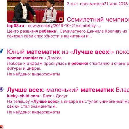
Длительность 7 минут 54 секу
Опубликова
2 тыс. просмотров
21 июл 2018
Семилетний чемпион
Длительность 7 минут 54 секунды
7:54
top68.ru
›
news/society/2019-10-21/semiletniy-…
Центр развития
ребенка
". Семилетнего Даниила Крапиву из
показал свои способности в вычитании и...
Юный
математик
из «
Лучше
всех
!» пок
woman.rambler.ru
›
Другое
Любовь к цифрам проснулась в
ребенке
спонтанно и очень 
фигуры и цифры.
Не найдено:
видеосюжеты
Лучше
всех
: маленький
математик
Влад
lucky-child.com
›
Блог
›
Досуг
На телешоу «
Лучше
всех
» в январе выступал уникальный 
как он стал знаменитым.
Не найдено:
видеосюжеты