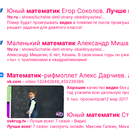
Юный
математик
Егор Соколов.
Лучше
1tv.ru
›
shows/luchshie-deti-strany-obedinyaytes/…
Плеер будет проигрывать
видео
в плейлисте после проигры
решает задачки для девятого класса!
Маленький
математик
Александр Миша
1tv.ru
›
shows/luchshie-deti-strany-obedinyaytes/…
Александр Мишагин, 6 лет, Казань. В свои юные годы он уж
«ты» с триллионами и квадриллионами!
Математик
-рифмоплет Алекс Дарчиев.
vk.com
›
video-132442848_456239386
Хорошее
качество
видео
год усвоили всю школьную пр
Опубликова
5 тыс. просмотров
12 мар 2017
Юный
математик
Ст
vokrug.tv
›
Лучше всех! 7 сезон
›
Видео
Лучше
всех
! 7 сезон: смотреть онлайн. Максим Галкин, Миха