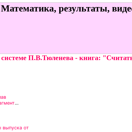
системе П.В.Тюленева - книга: "Считать 
кунд
от