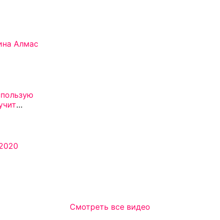
унды
унд
учит
Лучше
всех
.
кунд
21
.2020
7 секунд
Смотреть все видео