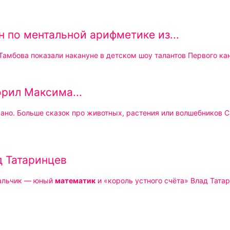
нды
но
 по ментальной арифметике из...
 Тамбова показали накануне в детском шоу талантов Первого ка
орил Максима...
рано. Больше сказок про животных, растения или волшебников С
 Татаринцев
мальчик — юный
математик
и «король устного счёта» Влад Татар