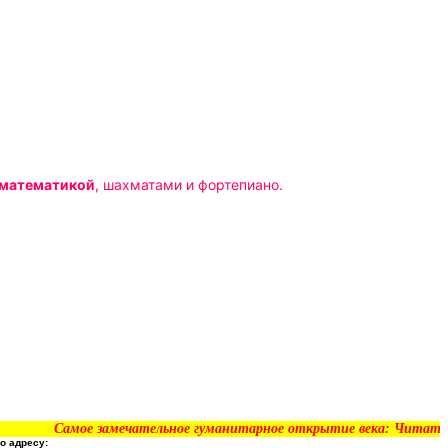
математикой
, шахматами и фортепиано.
Самое замечательное гуманитарное открытие века: Читать - рань
о адресу: