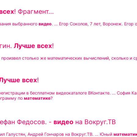
всех
! Фрагмент...
вания выбранного
видео
. ... Егор Соколов, 7 лет, Воронеж. Егор
гин.
Лучше
всех
!
е произвел столько же математических вычислений, сколько и 
Лучше
всех
!
без регис
ограмму по
математике
?
но
ефан Федосов. -
видео
на Вокруг.ТВ
ил Галустян, Андрей Гончаров на Вокруг.ТВ. ... Юный
математи