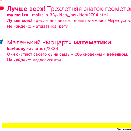
Лучше
всех
! Трехлетняя знаток геометр
my.mail.ru
›
mail/suh-38/video/_myvideo/2794.html
Лучше
всех
! Трехлетняя знаток геометрии Алиса Черноусов
Не найдено:
математика
,
дети
Маленький «моцарт»
математики
kavtoday.ru
›
article/2384
Они считают своего сына самым обыкновенным
ребенком
.
Не найдено:
видеосюжеты
Уважаемы