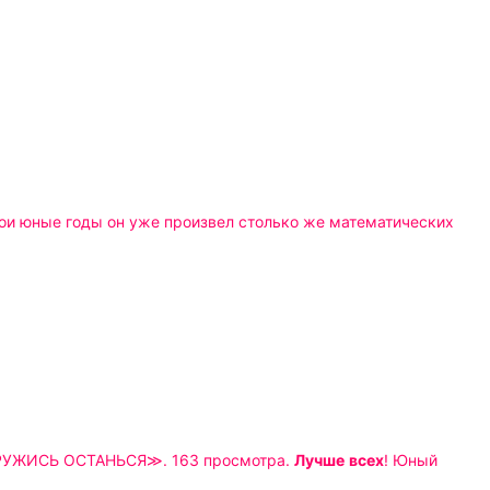
лектрик Ярослав Ситников. ВСЁ САМОЕ ИНТЕРЕСНОЕ! ≪ZАЙДИ ПОДРУЖИСЬ ОСТАНЬСЯ≫. 163 просмотра.
Лучше
всех
! Юный