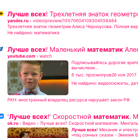
Лучше
всех
! Трехлетняя знаток геометр
yandex.ru
›
video/preview/15570604109304558484
Трехлетняя знаток геометрии Алиса Черноусова. Полная ве
Не найдено:
математика
Лучше
всех
! Маленький
математик
Алек
youtube.com
›
watch
Подписывайтесь дорогие зрители, ставим палец вверх!Александр Мишагин, 6 лет, Казань. В свои юные годы он
вычислени...
Опубликова
6 тыс. просмотров
26 ноя 2017
Длительность 12 минут 33 сек
Не найдено:
видеосюжеты
,
де
Длительность 12 минут 33 секунды
12:33
РКН: иностранный владелец ресурса нарушает закон РФ
'
Лучше
всех
!' Скоростной
математик
. 
ok.ru
›
Видео
›
'Лучше всех!' Скоростной математик. Ментал
Лучше
всех
чтец сонных сказок - Эмилия Б