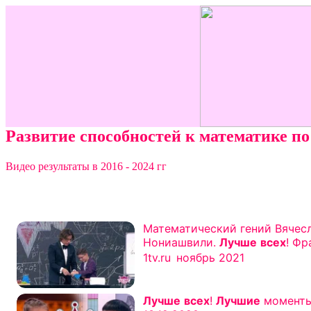
Развитие способностей к математике по 
Видео результаты в 2016 - 2024 гг
Математический гений Вячеслав
Нониашвили.
Лучше
всех
! Фрагмент
выпуска от 21.11.2021
Длительность 16 минут 15 се
О
1tv.ru
ноябрь 2021
16:15
Лучше
всех
!
Лучшие
моменты выпуска 