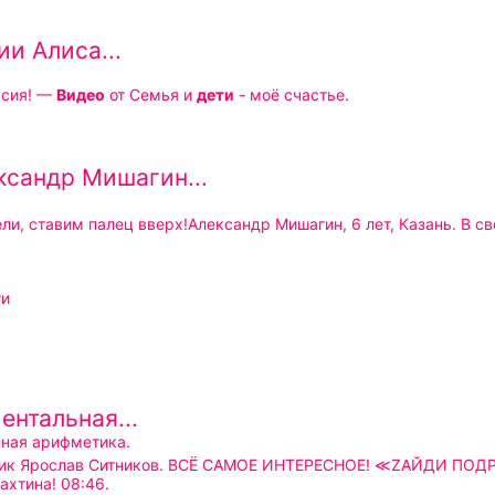
ии Алиса...
рсия! —
Видео
от Семья и
дети
- моё счастье.
сандр Мишагин...
 уже произвел столько же математических
но
унды
ти
Ментальная...
ьная арифметика.
! Механик и э
ахтина! 08:46.