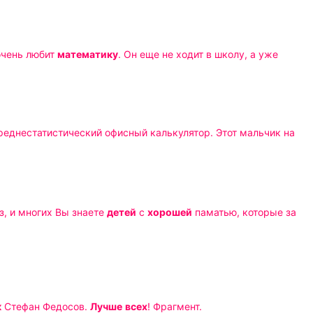
 очень любит
математику
. Он еще не ходит в школу, а уже
среднестатистический офисный калькулятор. Этот мальчик на
трации в бесплатном видеокаталоге ВКонтакте. ... София Каз, и многих Вы знаете
детей
с
хорошей
паматью, которые за
к
Стефан Федосов.
Лучше
всех
! Фрагмент.