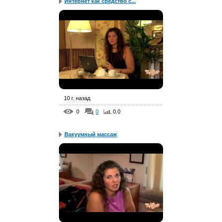
Интернет как средство с...
10 г. назад
0
0
0.0
Вакуумный массаж