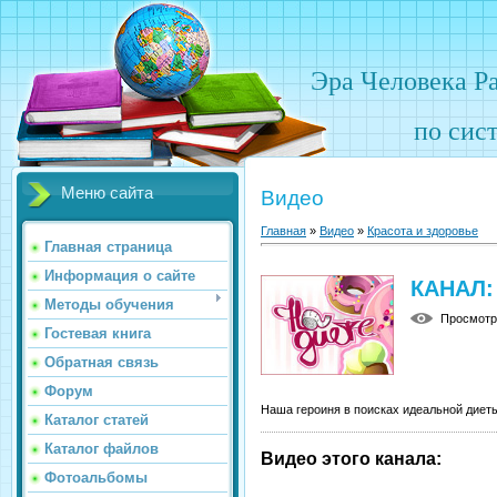
Эра Человека Р
по сис
Меню сайта
Видео
Главная
»
Видео
»
Красота и здоровье
Главная страница
Информация о сайте
КАНАЛ:
Методы обучения
Просмот
Гостевая книга
Обратная связь
Форум
Наша героиня в поисках идеальной диет
Каталог статей
Каталог файлов
Видео этого канала
:
Фотоальбомы