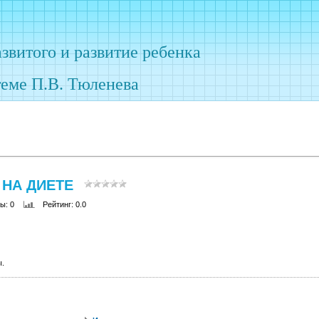
азвитого
и развитие ребенка
теме П.В. Тюленева
 НА ДИЕТЕ
ры
: 0
Рейтинг
: 0.0
ы.