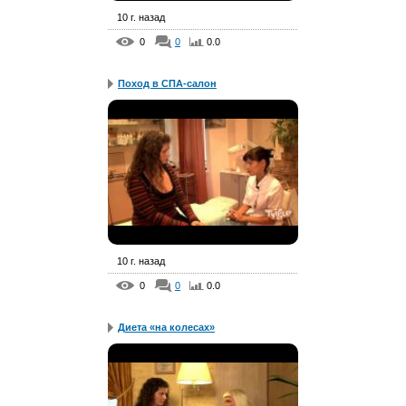
10 г. назад
0
0
0.0
Поход в СПА-салон
10 г. назад
0
0
0.0
Диета «на колесах»