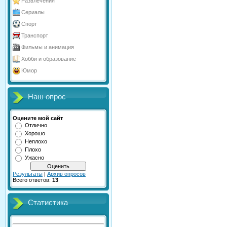
Развлечения
Сериалы
Спорт
Транспорт
Фильмы и анимация
Хобби и образование
Юмор
Наш опрос
Оцените мой сайт
Отлично
Хорошо
Неплохо
Плохо
Ужасно
Результаты
|
Архив опросов
Всего ответов:
13
Статистика