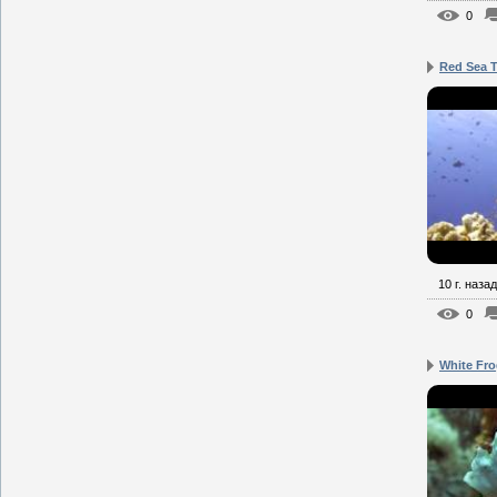
0
Red Sea T
10 г. назад
0
White Fro