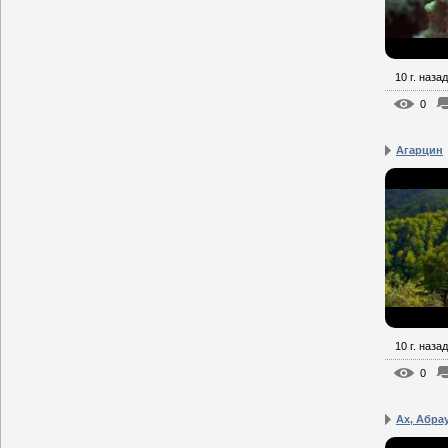
10 г. назад
0
Агарцин
10 г. назад
0
Ах, Абра