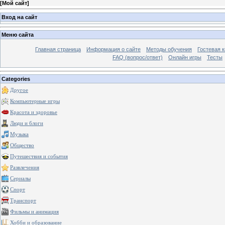
[
Мой сайт
]
Вход на сайт
Меню сайта
Главная страница
Информация о сайте
Методы обучения
Гостевая к
FAQ (вопрос/ответ)
Онлайн игры
Тесты
Categories
Другое
Компьютерные игры
Красота и здоровье
Люди и блоги
Музыка
Общество
Путешествия и события
Развлечения
Сериалы
Спорт
Транспорт
Фильмы и анимация
Хобби и образование