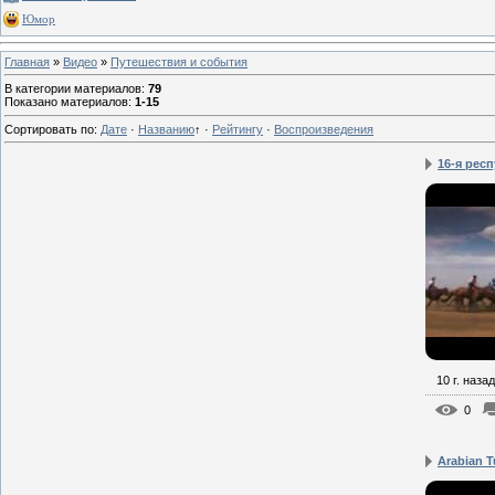
Юмор
Главная
»
Видео
»
Путешествия и события
В категории материалов
:
79
Показано материалов
:
1-15
Сортировать по
:
Дате
·
Названию
↑
·
Рейтингу
·
Воспроизведения
16-я рес
10 г. назад
0
Arabian T