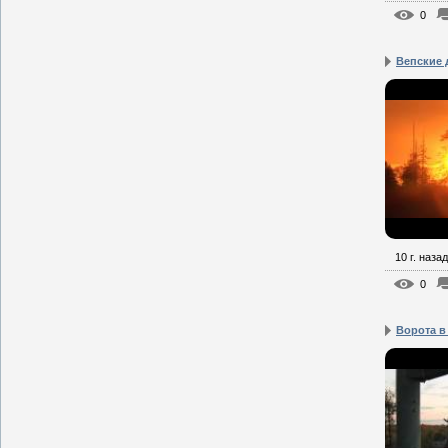
0
Вепские 
10 г. назад
0
Ворота в