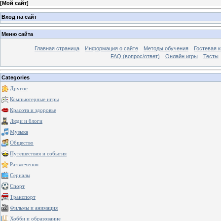
[
Мой сайт
]
Вход на сайт
Меню сайта
Главная страница
Информация о сайте
Методы обучения
Гостевая к
FAQ (вопрос/ответ)
Онлайн игры
Тесты
Categories
Другое
Компьютерные игры
Красота и здоровье
Люди и блоги
Музыка
Общество
Путешествия и события
Развлечения
Сериалы
Спорт
Транспорт
Фильмы и анимация
Хобби и образование