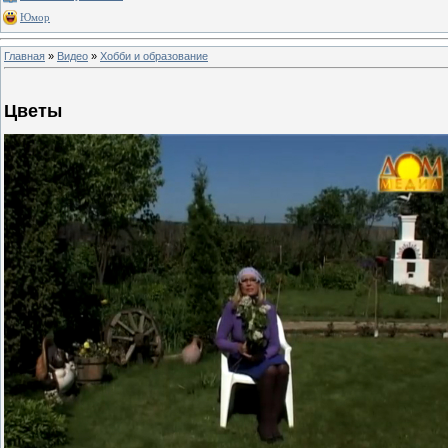
Юмор
Главная
»
Видео
»
Хобби и образование
Цветы