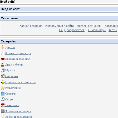
[
Мой сайт
]
Вход на сайт
Меню сайта
Главная страница
Информация о сайте
Методы обучения
Гостевая к
FAQ (вопрос/ответ)
Онлайн игры
Тесты
Categories
Другое
Компьютерные игры
Красота и здоровье
Люди и блоги
Музыка
Общество
Путешествия и события
Развлечения
Сериалы
Спорт
Транспорт
Фильмы и анимация
Хобби и образование