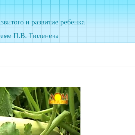
азвитого
и развитие ребенка
теме П.В. Тюленева