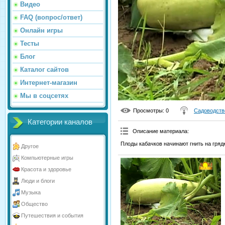
Видео
FAQ (вопрос/ответ)
Онлайн игры
Тесты
Блог
Каталог сайтов
Интернет-магазин
Мы в соцсетях
Просмотры
: 0
Садоводств
Категории каналов
Описание материала
:
Плоды кабачков начинают гнить на грядк
Другое
Компьютерные игры
Красота и здоровье
Люди и блоги
Музыка
Общество
Путешествия и события