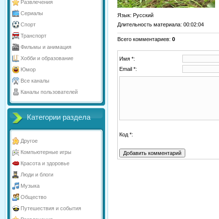
Развлечения
Сериалы
Язык
: Русский
Длительность материала
: 00:02:04
Спорт
Транспорт
Всего комментариев
:
0
Фильмы и анимация
Хобби и образование
Имя *:
Email *:
Юмор
Все каналы
Каналы пользователей
Категории раздела
Код *:
Другое
Компьютерные игры
Красота и здоровье
Люди и блоги
Музыка
Общество
Путешествия и события