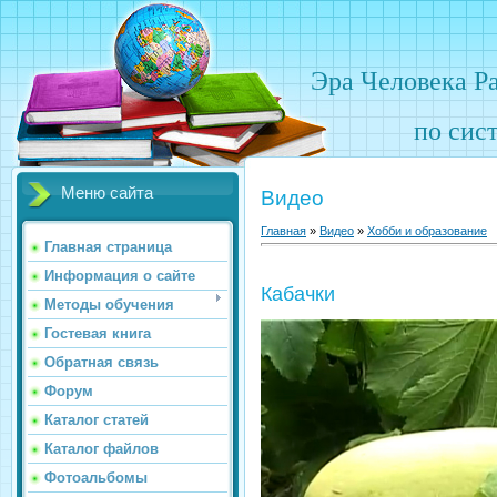
Эра Человека Р
по сис
Меню сайта
Видео
Главная
»
Видео
»
Хобби и образование
Главная страница
Информация о сайте
Кабачки
Методы обучения
Гостевая книга
Обратная связь
Форум
Каталог статей
Каталог файлов
Фотоальбомы