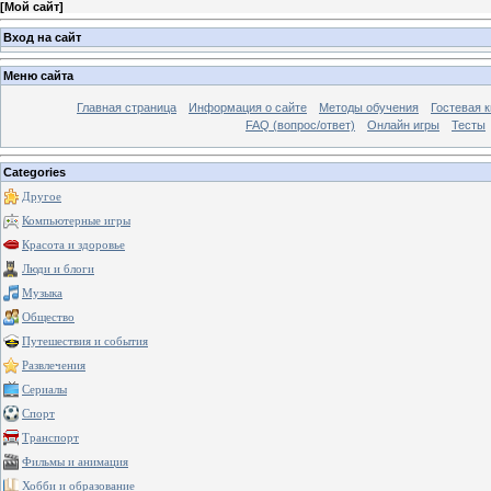
[
Мой сайт
]
Вход на сайт
Меню сайта
Главная страница
Информация о сайте
Методы обучения
Гостевая к
FAQ (вопрос/ответ)
Онлайн игры
Тесты
Categories
Другое
Компьютерные игры
Красота и здоровье
Люди и блоги
Музыка
Общество
Путешествия и события
Развлечения
Сериалы
Спорт
Транспорт
Фильмы и анимация
Хобби и образование