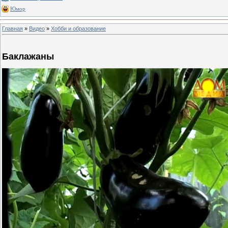
Юмор
Главная
»
Видео
»
Хобби и образование
Баклажаны