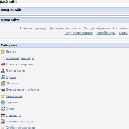
[
Мой сайт
]
Вход на сайт
Меню сайта
Главная страница
Информация о сайте
Методы обучения
Гостевая к
FAQ (вопрос/ответ)
Онлайн игры
Тесты
Categories
Другое
Компьютерные игры
Красота и здоровье
Люди и блоги
Музыка
Общество
Путешествия и события
Развлечения
Сериалы
Спорт
Транспорт
Фильмы и анимация
Хобби и образование