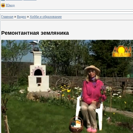
Юмор
Главная
»
Видео
»
Хобби и образование
Ремонтантная земляника