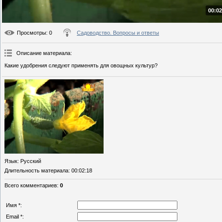
00:02
Просмотры
: 0
Садоводство. Вопросы и ответы
Описание материала
:
Какие удобрения следуют применять для овощных культур?
Язык
: Русский
Длительность материала
: 00:02:18
Всего комментариев
:
0
Имя *:
Email *: