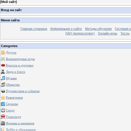
[
Мой сайт
]
Вход на сайт
Меню сайта
Главная страница
Информация о сайте
Методы обучения
Гостевая к
FAQ (вопрос/ответ)
Онлайн игры
Тесты
Categories
Другое
Компьютерные игры
Красота и здоровье
Люди и блоги
Музыка
Общество
Путешествия и события
Развлечения
Сериалы
Спорт
Транспорт
Фильмы и анимация
Хобби и образование