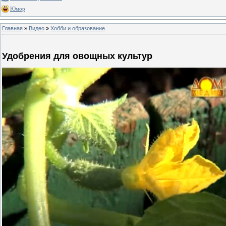
Юмор
Главная
»
Видео
»
Хобби и образование
Удобрения для овощных культур