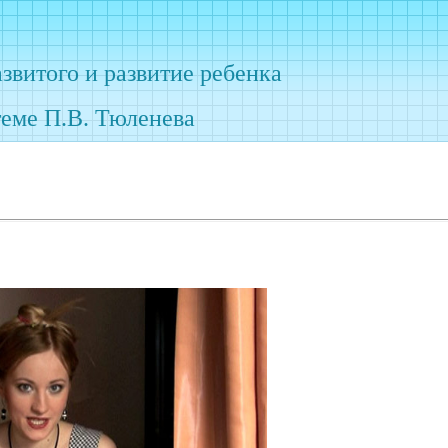
азвитого
и развитие ребенка
теме П.В. Тюленева