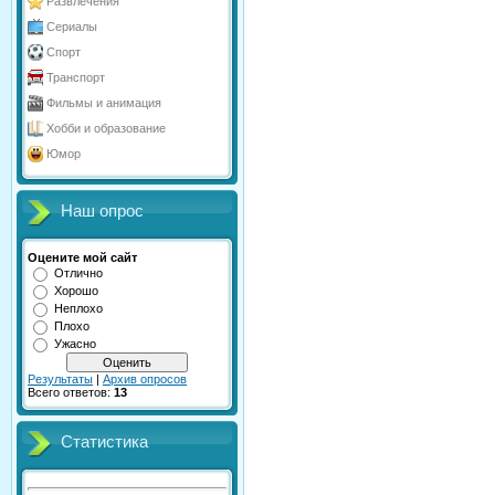
Развлечения
Сериалы
Спорт
Транспорт
Фильмы и анимация
Хобби и образование
Юмор
Наш опрос
Оцените мой сайт
Отлично
Хорошо
Неплохо
Плохо
Ужасно
Результаты
|
Архив опросов
Всего ответов:
13
Статистика