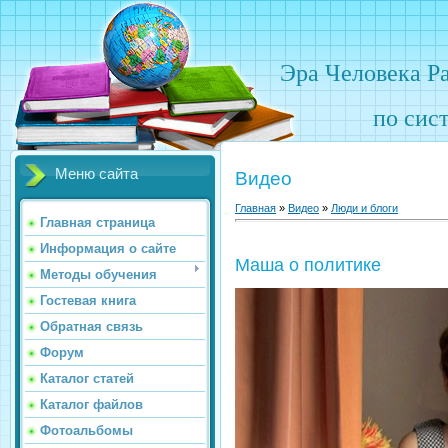
Эра Человека Р
по сис
Меню сайта
Видео
Главная
»
Видео
»
Люди и блоги
Главная страница
Информация о сайте
Маша о политике
Методы обучения
Гостевая книга
Обратная связь
Форум
Каталог статей
Каталог файлов
Фотоальбомы