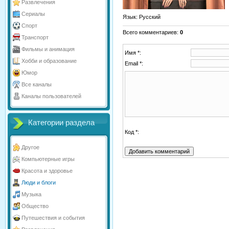
Развлечения
Сериалы
Язык
: Русский
Спорт
Всего комментариев
:
0
Транспорт
Фильмы и анимация
Имя *:
Хобби и образование
Email *:
Юмор
Все каналы
Каналы пользователей
Категории раздела
Код *:
Другое
Компьютерные игры
Красота и здоровье
Люди и блоги
Музыка
Общество
Путешествия и события