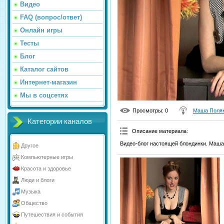
Видео
FAQ (вопрос/ответ)
Онлайн игры
Тесты
Блог
Каталог сайтов
Интернет-магазин
Мы в соцсетях
Просмотры
: 0
Маша Поля
Категории каналов
Описание материала
:
Видео-блог настоящей блондинки. Маша
Другое
Компьютерные игры
Красота и здоровье
Люди и блоги
Музыка
Общество
Путешествия и события