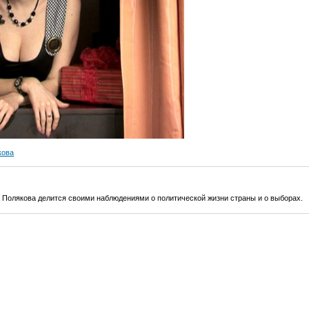
кова
 Полякова делится своими наблюдениями о политической жизни страны и о выборах.