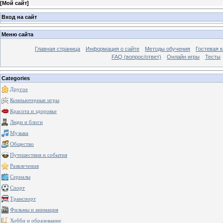
[
Мой сайт
]
Вход на сайт
Меню сайта
Главная страница
Информация о сайте
Методы обучения
Гостевая к
FAQ (вопрос/ответ)
Онлайн игры
Тесты
Categories
Другое
Компьютерные игры
Красота и здоровье
Люди и блоги
Музыка
Общество
Путешествия и события
Развлечения
Сериалы
Спорт
Транспорт
Фильмы и анимация
Хобби и образование