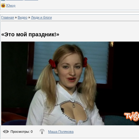
Юмор
Главная
»
Видео
»
Люди и блоги
«Это мой праздник!»
Просмотры
: 0
Маша Полякова