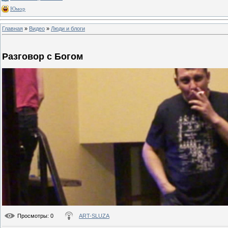
Юмор
Главная
»
Видео
»
Люди и блоги
Разговор с Богом
Просмотры
: 0
ART-SLUZA