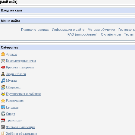
[
Мой сайт
]
Вход на сайт
Меню сайта
Главная страница
Информация о сайте
Методы обучения
Гостевая к
FAQ (вопрос/ответ)
Онлайн игры
Тесты
Categories
Другое
Компьютерные игры
Красота и здоровье
Люди и блоги
Музыка
Общество
Путешествия и события
Развлечения
Сериалы
Спорт
Транспорт
Фильмы и анимация
Хобби и образование