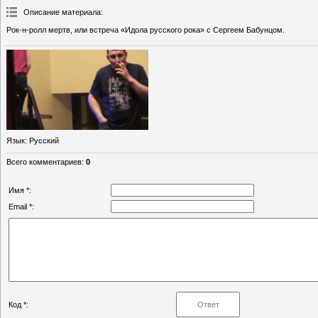
Описание материала
:
Рок-н-ролл мертв, или встреча «Идола русского рока» с Сергеем Бабунцом.
Язык
: Русский
Всего комментариев
:
0
Имя *:
Email *:
Код *: