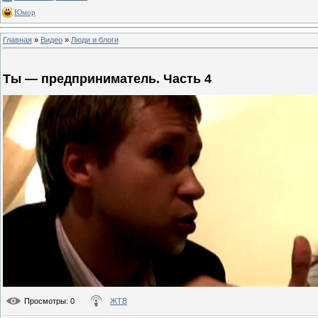
Юмор
Главная
»
Видео
»
Люди и блоги
Ты — предприниматель. Часть 4
Просмотры
: 0
ЖТВ