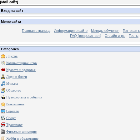
[
Мой сайт
]
Вход на сайт
Меню сайта
Главная страница
Информация о сайте
Методы обучения
Гостевая к
FAQ (вопрос/ответ)
Онлайн игры
Тесты
Categories
Другое
Компьютерные игры
Красота и здоровье
Люди и блоги
Музыка
Общество
Путешествия и события
Развлечения
Сериалы
Спорт
Транспорт
Фильмы и анимация
Хобби и образование