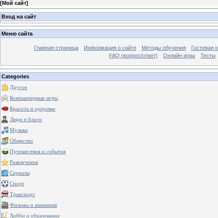
[
Мой сайт
]
Вход на сайт
Меню сайта
Главная страница
Информация о сайте
Методы обучения
Гостевая к
FAQ (вопрос/ответ)
Онлайн игры
Тесты
Categories
Другое
Компьютерные игры
Красота и здоровье
Люди и блоги
Музыка
Общество
Путешествия и события
Развлечения
Сериалы
Спорт
Транспорт
Фильмы и анимация
Хобби и образование