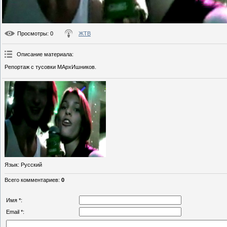
Просмотры
: 0
ЖТВ
Описание материала
:
Репортаж с тусовки МАрхИшников.
Язык
: Русский
Всего комментариев
:
0
Имя *:
Email *: