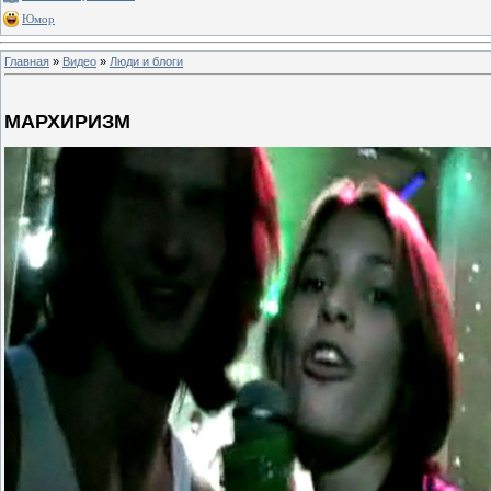
Юмор
Главная
»
Видео
»
Люди и блоги
МАРХИРИЗМ