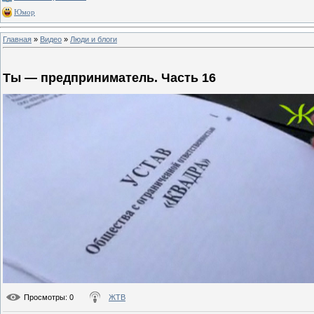
Юмор
Главная
»
Видео
»
Люди и блоги
Ты — предприниматель. Часть 16
Просмотры
: 0
ЖТВ