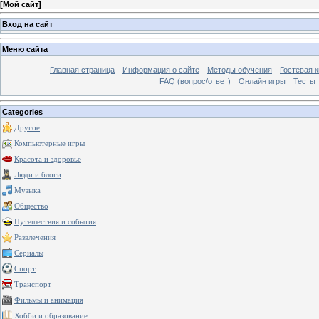
[
Мой сайт
]
Вход на сайт
Меню сайта
Главная страница
Информация о сайте
Методы обучения
Гостевая к
FAQ (вопрос/ответ)
Онлайн игры
Тесты
Categories
Другое
Компьютерные игры
Красота и здоровье
Люди и блоги
Музыка
Общество
Путешествия и события
Развлечения
Сериалы
Спорт
Транспорт
Фильмы и анимация
Хобби и образование