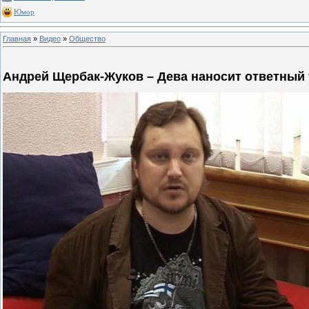
Юмор
Главная
»
Видео
»
Общество
Андрей Щербак-Жуков – Дева наносит ответный