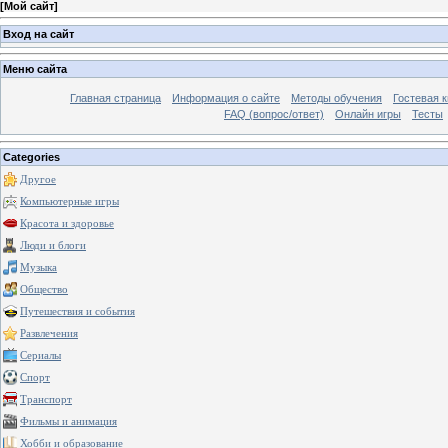
[
Мой сайт
]
Вход на сайт
Меню сайта
Главная страница
Информация о сайте
Методы обучения
Гостевая к
FAQ (вопрос/ответ)
Онлайн игры
Тесты
Categories
Другое
Компьютерные игры
Красота и здоровье
Люди и блоги
Музыка
Общество
Путешествия и события
Развлечения
Сериалы
Спорт
Транспорт
Фильмы и анимация
Хобби и образование