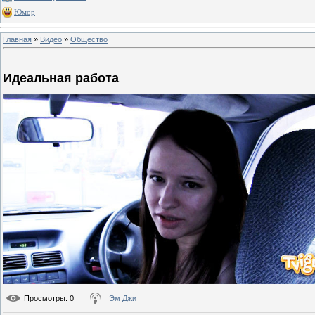
Юмор
Главная
»
Видео
»
Общество
Идеальная работа
Просмотры
: 0
Эм Джи