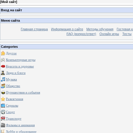
[
Мой сайт
]
Вход на сайт
Меню сайта
Главная страница
Информация о сайте
Методы обучения
Гостевая к
FAQ (вопрос/ответ)
Онлайн игры
Тесты
Categories
Другое
Компьютерные игры
Красота и здоровье
Люди и блоги
Музыка
Общество
Путешествия и события
Развлечения
Сериалы
Спорт
Транспорт
Фильмы и анимация
Хобби и образование