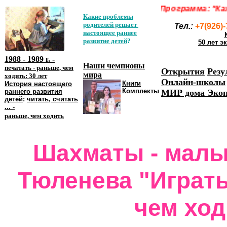
Программа: "Каж
Какие проблемы
родителей решает
Тел.:
+7
(926)
н
астоящее раннее
развитие детей
?
50 лет 
1988 - 1989 г. -
Наши чемпионы
печатать - раньше, чем
Открытия
Резу
мира
ходить: 30 лет
Онлайн-школы
Книги
История настоящего
Комплекты
раннего развития
МИР дома Экоп
детей
:
читать, считать
... -
раньше, чем ходить
Шахматы - малы
Тюленева "Играть
чем ходи