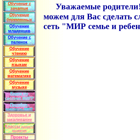
Обучение с
Уважаемые родители!
зачатия
можем для Вас сделать 
Обучение
беременных
сеть "МИР семье и ребе
Обучение
младенцев
Обучение с
пеленок
Обучение
чтению
Обучение
языкам
Обучение
математике
Обучение
музыке
Книги по
системе МИРР
Пособия,
комплекты МИРР
Здоровье и
закаливание
Классы
раннего
развития
Проекты