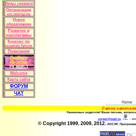
Виды сервиса
Организации
для творчества
Новое
образование
Развитие и
перспективы
Конкурс по
развитию России
Пожелания
Ликбез и
Пособия
РК
МИР-3
Welcome
Карта сайта
ФОРУМ
ЧАТ
Самое замечатель
Уважаемые родители! Ваши письма, вопросы
vivgor@mail.ru
- эт
© Copyright 1999, 2009, 2012.
АОСЭР, Программа