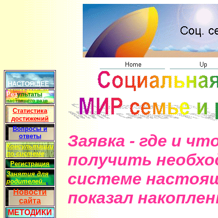
НАСТОЯЩЕЕ
раннее
развитие
Рез
у
льтаты
настоящего разв
Статистика
достижений
Вопросы и
Заявка - где и чт
ответы
Консультации
по системе
получить необх
Регистрация
системе настоящ
Занятия для
родителей..
.
Новости
показал накопле
сайта
МЕТОДИКИ