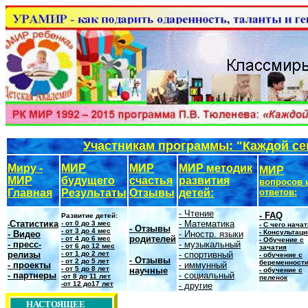
Участникам программы: "Каждой се
Миру -
МИР
МИР
МИР методик
МИР
МИР
будущего
счастья
развития
вопросов 
Главная
Результаты
Отзывы
детей:
ответов:
- Чтение
-
FAQ
Развитие детей:
Статистика
- Математика
- от 0 до 3 мес
-
- С чего нача
- Отзывы
- от 3 до 4 мес
-
Консультаци
-
Видео
- Иностр. языки
родителей
- от 4 до 6 мес
- Обучение с
- пресс-
- музыкальный
- от 6 до 12 мес
зачатия
релизы
- от 1 до 2 лет
- спортивный
- обучение с
- Отзывы
- от 2 до 5 лет
беременност
- проекты
- иммунный
- от 5 до 8 лет
научные
- обучение с
- партнеры
- социальный
-от 8 до 11 лет
пеленок
-от 12 до17 лет
- другие
НАСТОЯЩЕЕ