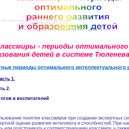
классмиры - периоды оптимального
азования детей в системе Тюленева
тные периоды оптимального интеллектуального р
сть 1.
ть 2.
гогов и воспитателей
ьзование понятия классмиров при создании экспертных си
пертной оценки развития интеллекта и способностей. При н
ь или подстраивать к соответствующему классмиру, а такж