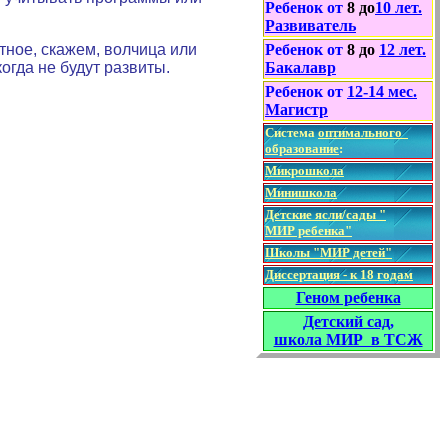
Ребенок от
8
до
10
лет
.
Развиватель
Ребенок от
8
до
12
лет
.
тное, скажем, волчица или
Бакалавр
огда не будут развиты.
Ребенок от
1
2
-
14
мес.
Магистр
Система
о
птимально
го
образование
:
Микрошкола
Минишкола
Детские ясли/сады "
МИР ребенка"
Школы "МИР детей"
Диссертация - к 18 годам
Геном ребенка
Детский сад,
школа МИР в ТСЖ