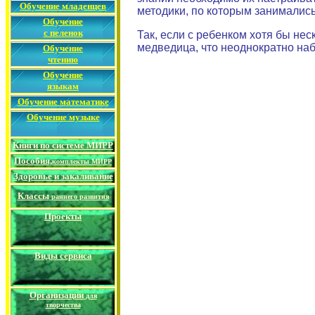
Обучение младенцев
методики, по которым занимались
Обучение
с пеленок
Так, если с ребенком хотя бы не
медведица, что неоднократно наб
Обучение
чтению
Обучение
языкам
Обучение математике
Обучение музыке
Книги по системе МИРР
Пособия,
комплекты МИРР
Здоровье и закаливание
Классы
раннего развития
Проекты
Виды сервиса
Организации
для
творчества