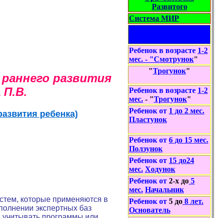
Развитого
Система МИР
Ваш ребенок -
Человек Развитый
Ребенок в возрасте
1-2
мес.
- "
Смотрунок
"
"
Трогунок
"
 раннего развития
 П.В.
Ребенок в возрасте
1-2
мес.
- "
Трогунок
"
Ребенок от
1
до
2 мес.
азвития ребенка)
Пластунок
Ребенок от
6 до 15
мес.
Ползунок
Ребенок от
1
5 до
2
4
мес.
Ходунок
Ребенок от
2
-х до
5
мес.
Начальник
стем, которые применяются в
Ребенок от
5
до
8
лет
.
аполнении экспертных баз
Основатель
е учитывать программы или