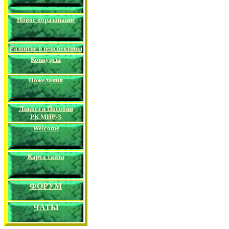
Новое образование
Развитие и перспективы
Конкурс
ы
Пожелания
Ликбез и Пособия
РК
МИР-3
Welcome
Карта сайта
ФОРУМ
ЧАТ
Ы