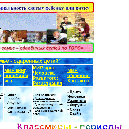
мье - одаренных детей"
МИР эры
МИР книг,
МИР
Человека
пособий и
общения:
и
Развитого:
игр:
Контакты
Регистрация
- Центр
- Книги
ть?
- Для родителей
Человека
и
- Пособия
- Для педагогов
Развитого
начальной школы
- Игрушки
- Для руководителей
- Форумы
-
Комплекты
образования
- Сайты
и
- Для руководителей
- Как заказать?
- Скайп
стран