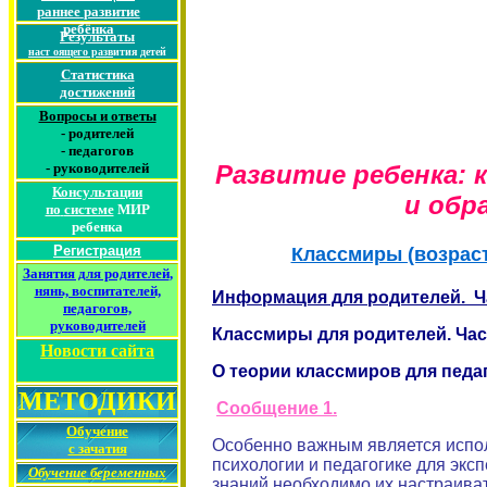
раннее
развитие
ребёнка
Результаты
наст
оящего разв
ития детей
Статистика
достижений
Вопросы и ответы
-
родителей
-
педагогов
-
руководителей
Развитие ребенка: 
Консультации
и обр
по
системе
МИР
ребенка
Регистрация
Классмиры (возрас
Занятия для родителей
,
нянь, воспитателей,
Информация для родителей. Ча
педагогов,
руководителей
Классмиры для родителей. Час
Новости сайта
О теории классмиров для педа
МЕТОДИКИ
Сообщение 1.
Обучение
Особенно важным является испол
с зачатия
психологии и педагогике для экс
Обучение беременных
знаний необходимо их настраиват