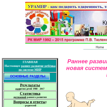
Раннее развит
ГЛАВНАЯ
Настоящее
раннее
развитие
ребёнка
новая систем
по системе МИР
О
СНОВНЫЕ РАЗДЕЛЫ:
Результаты
р
азв
ития детей 1988 - 2017
Статистика
достижений
раннего развития
Вопросы и ответы
:
-
родителей