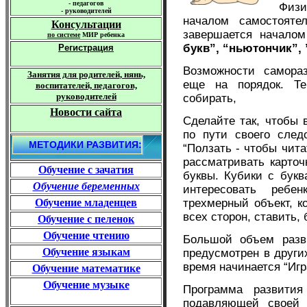
-
педагогов
Физ
-
руководителей
началом самостояте
Консультации
завершается начало
по
системе
МИР ребенка
букв”, “ньютончик”, 
Регистрация
Возможности самора
Занятия для родителей
, нянь,
еще на порядок. Т
воспитателей, педагогов,
руководителей
собирать,
Новости сайта
Сделайте так, чтобы 
по пути своего след
МЕТОДИКИ РАЗВИТИЯ:
“Ползать - чтобы чита
рассматривать карточ
Обучение
с зачатия
буквы. Кубики с букв
Обучение беременных
интересовать реб
Обучение младенцев
трехмерный объект, к
всех сторон, ставить, б
Обучение
с пеленок
Обучение
чтению
Большой объем разв
Обучение
языкам
предусмотрен в други
время начинается “Игр
Обучение математике
Обучение музыке
Программа развити
подавляющей своей ч