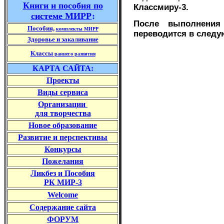
Книги
и пособия
по
Классмиру-3.
системе МИРР
:
После выполнения
Пособия,
комплекты МИРР
переводится в след
Здоровье и закаливание
Классы
раннего развития
КАРТА САЙТА:
Проекты
Виды сервиса
Организации
для творчества
Новое образование
Развитие и перспективы
Конкурс
ы
Пожелания
Ликбез и Пособия
РК
МИР-3
Welcome
Содержание
сайта
ФОРУМ