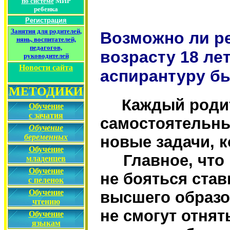
по
системе
МИР
ребенка
Регистрация
Занятия для родителей
,
Возможно ли р
нянь, воспитателей,
педагогов,
возрасту 18 лет
руководителей
Новости сайта
аспирантуру бы
МЕТОДИКИ
Каждый родит
Обучение
с зачатия
самостоятельн
Обучение
беременных
новые задачи, к
Обучение
Главное, что 
младенцев
Обучение
не бояться ста
с пеленок
Обучение
высшего образов
чтению
не смогут отнят
Обучение
языкам