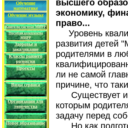
высшего образо
Обучение
математике
экономику, фин
Обучение музыке
право...
Книги по системе МИРР
Уровень квалиф
Пособия,
комплекты
МИРР
развития детей 
Здоровье и
закаливание
родителями в люб
Классы
раннего
развития
квалифицированн
Проекты
ли не самой глав
причине, что та
Виды сервиса
Существует и м
Организации
для
которым родител
творчества
задачу перед со
Новое образование
Но как подготов