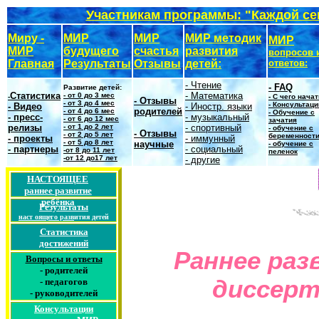
Участникам программы: "Каждой се
Миру -
МИР
МИР
МИР методик
МИР
МИР
будущего
счастья
развития
вопросов 
Главная
Результаты
Отзывы
детей:
ответов:
- Чтение
-
FAQ
Развитие детей:
Статистика
- Математика
- от 0 до 3 мес
-
- С чего нача
- Отзывы
- от 3 до 4 мес
-
Консультаци
-
Видео
- Иностр. языки
родителей
- от 4 до 6 мес
- Обучение с
- пресс-
- музыкальный
- от 6 до 12 мес
зачатия
релизы
- от 1 до 2 лет
- спортивный
- обучение с
- Отзывы
- от 2 до 5 лет
беременност
- проекты
- иммунный
- от 5 до 8 лет
научные
- обучение с
- партнеры
- социальный
-от 8 до 11 лет
пеленок
-от 12 до17 лет
- другие
НАСТОЯЩЕЕ
раннее
развитие
ребёнка
Результаты
наст
оящего разв
ития детей
Статистика
достижений
Раннее раз
Вопросы и ответы
-
родителей
диссерт
-
педагогов
-
руководителей
Консультации