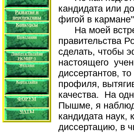
кандидата или до
Развитие и
фигой в кармане
перспективы
Конкурс
ы
На моей встреч
Пожелания
правительства Ро
сделать, чтобы 
Ликбез и Пособия
РК
МИР-3
настоящего учен
Welcome
диссертантов, то
профиля, вытяги
Карта сайта
качества. На од
ФОРУМ
Пышме, я наблюд
ЧАТ
Ы
кандидата наук, 
диссертацию, в 