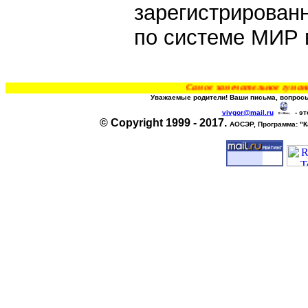
зарегистрирован
по системе МИР
Самое замечательное гуманитарное от
Уважаемые родители! Ваши письма, вопросы
vivgor@mail.ru
- эт
© Copyright 1999 - 2017.
АОСЭР, Программа:
"К