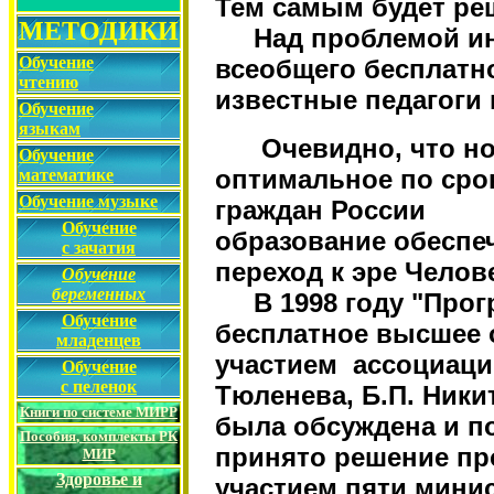
Тем самым будет ре
МЕТОДИКИ
Над проблемой инт
Обучение
всеобщего бесплатн
чтению
известные педагоги 
Обучение
языкам
Очевидно, что но
Обучение
оптимальное по сро
математике
Обучение музыке
граждан России
Обучение
образование обеспе
с зачатия
переход к эре Челов
Обучение
беременных
В 1998 году "Прогр
Обучение
бесплатное высшее 
младенцев
участием ассоциации
Обучение
с пеленок
Тюленева, Б.П. Ники
Книги по системе МИРР
была обсуждена и п
Пособия
, комплекты
РК
принято решение пр
МИР
Здоровье и
участием пяти мини