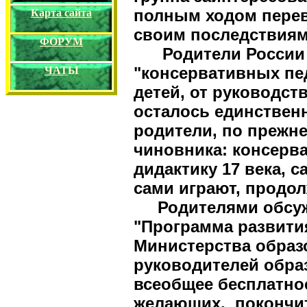
полным ходом перев
Карта сайта
своим последствиям 
ФОРУМ
Родители России в
"консервативных пед
ЧАТ
Ы
детей, от руководст
осталось единственн
родители, по прежне
чиновника: консерва
дидактику 17 века, 
сами играют, продо
Родителями обсуж
"Программа развити
Министерства образ
руководителей обра
всеобщее бесплатно
желающих, покончит