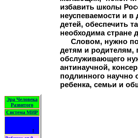
избавить школы Рос
неуспеваемости и в 
детей, обеспечить т
необходима стране д
Словом, нужно пов
детям и родителям, 
обслуживающего ну
антинаучной, консер
подлинного научно 
ребенка, семьи и о
Эра Человека
Развитого
Система МИР
Ваш ребенок -
Человек
Развитый
!