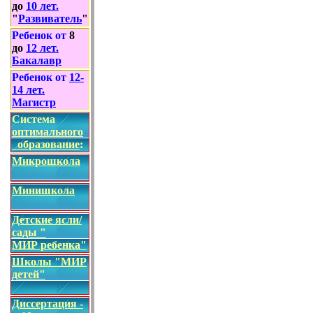
до
10
лет
.
"
Развиватель
"
Ребенок от
8
до
12
лет
.
Бакалавр
Ребенок от
1
2
-
14
лет.
Магистр
Система
о
птимально
го
образование
:
Микрошкола
Минишкола
Детские ясли/
сады "
МИР ребенка"
Школы "МИР
детей"
Диссертация -