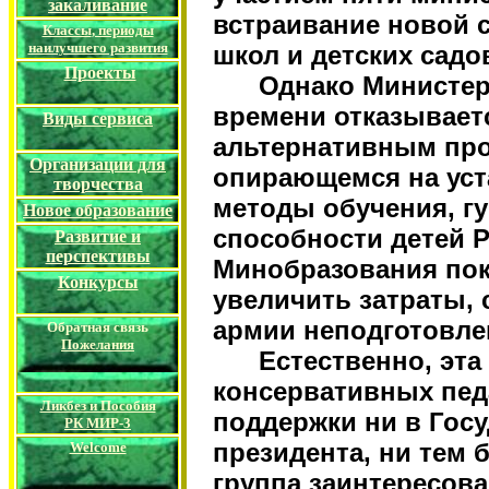
закаливание
встраивание новой с
Классы
, периоды
наилучшего развития
школ и детских сад
Проекты
Однако Министерст
времени отказывает
Виды сервиса
альтернативным про
Организации
для
опирающемся на уст
творчества
методы обучения, г
Новое образование
способности детей 
Развитие и
перспективы
Минобразования пок
Конкурс
ы
увеличить затраты, 
армии неподготовле
Обратная связь
Пожелания
Естественно, эта 
консервативных пед
Ликбез и Пособия
поддержки ни в Гос
РК
МИР-3
президента, ни тем 
Welcome
группа заинтересов