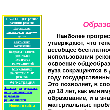
НАСТОЯЩЕЕ раннее
Образо
развитие ребёнка
Результаты
настоящего разв
ития
Наиболее прогресс
детей
утверждают, что теп
Статистика
достижений
всеобщее бесплатное
Вопросы и ответы
использовании реко
-
родителей
-
педагогов
освоение общеобраз
-
руководителей
Консультации
вуза сокращаются в д
по
системе
МИР
году государственны
ребенка
Регистрация
Это позволяет, в со
Занятия для родителей
,
до 18 лет, как мини
нянь, воспитателей,
педагогов,
образование, и в зн
руководителей
материальные пробл
Новости сайта