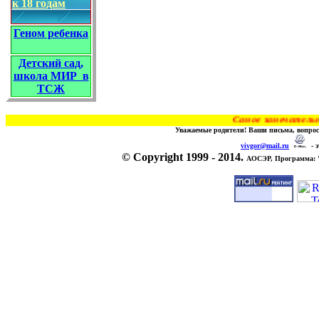
к 18 годам
Геном ребенка
Детский сад,
школа МИР в
ТСЖ
Самое замечательное гу
Уважаемые родители! Ваши письма, вопрос
vivgor@mail.ru
- э
© Copyright 1999 - 2014.
АОСЭР, Программа: