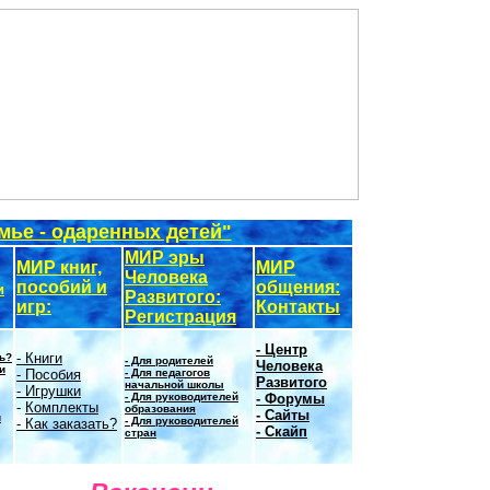
мье - одаренных детей"
МИР эры
МИР книг,
МИР
Человека
пособий и
общения:
и
Развитого:
игр:
Контакты
Регистрация
- Центр
- Книги
ть?
- Для родителей
Человека
и
- Пособия
- Для педагогов
Развитого
начальной школы
- Игрушки
- Для руководителей
- Форумы
-
Комплекты
образования
- Сайты
и
- Для руководителей
- Как заказать?
- Скайп
стран