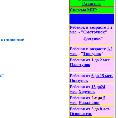
Развитого
Система МИР
Ваш ребенок -
Человек Развитый
Ребенок в возрасте
1-2
мес.
- "
Смотрунок
"
"
Трогунок
"
 отношений.
Ребенок в возрасте
1-2
мес.
- "
Трогунок
"
Ребенок от
1
до
2 мес.
Пластунок
ст
Ребенок от
6 до 15
мес.
Ползунок
Ребенок от
1
5 до
2
4
мес.
Ходунок
Ребенок от
2
-х до
5
мес.
Начальник
Ребенок от
5
до
8
лет
.
Основатель