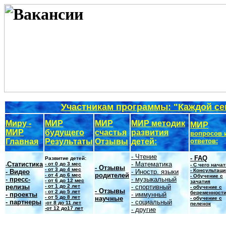
Участникам программы: "Каждой се
Миру -
МИР
МИР
МИР методик
МИР
МИР
будущего
счастья
развития
вопросов 
Главная
Результаты
Отзывы
детей:
ответов:
- Чтение
-
FAQ
Развитие детей:
Статистика
- Математика
- от 0 до 3 мес
-
- С чего нача
- Отзывы
- от 3 до 4 мес
-
Консультаци
-
Видео
- Иностр. языки
родителей
- от 4 до 6 мес
- Обучение с
- пресс-
- музыкальный
- от 6 до 12 мес
зачатия
релизы
- от 1 до 2 лет
- спортивный
- обучение с
- Отзывы
- от 2 до 5 лет
беременност
- проекты
- иммунный
- от 5 до 8 лет
научные
- обучение с
- партнеры
- социальный
-от 8 до 11 лет
пеленок
-от 12 до17 лет
- другие