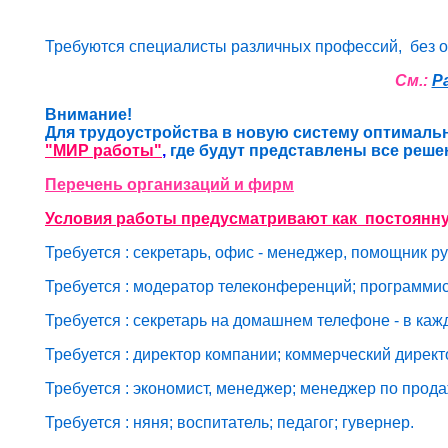
Требуются специалисты различных профессий, без опы
См.:
Р
Внимание!
Для трудоустройства в новую систему оптималь
"МИР работы"
,
где будут представлены все реш
Перечень организаций и фирм
Условия работы предусматривают как постоянну
Требуется : секретарь, офис - менеджер, помощник р
Требуется : модератор телеконференций; программис
Требуется : секретарь на домашнем телефоне
-
в каж
Требуется : директор компании; коммерческий дирек
Требуется : экономист, менеджер; менеджер по прод
Требуется : няня; воспитатель; педагог; гувернер.