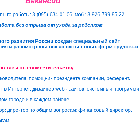
Вакансии
та работы: 8-(095)-634-01-06, моб.: 8-926-799-85-22
абота без отрыва от ухода за ребенком
ного развития России создан специальный сайт
ения и рассмотрены все аспекты новых форм трудовых
ю так и по совместительству
уководителя, помощник президента компании, референт.
т в Интернет; дизайнер
web -
сайтов; системный программи
дом городе и в каждом районе.
тор; директор по общим вопросам; финансовый директор.
ажам.