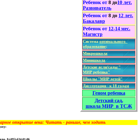
Ребенок от
8
до
10
лет
.
Развиватель
Ребенок от
8
до
12
лет
.
Бакалавр
Ребенок от
1
2
-
14
мес.
Магистр
Система
о
птимально
го
образование
:
Микрошкола
Минишкола
Детские ясли/сады "
МИР ребенка"
Школы "МИР детей"
Диссертация - к 18 годам
Геном ребенка
Детский сад,
школа МИР в ТСЖ
ое открытие века: Читать - раньше, чем ходить
есу:
ква, 8-(495)-634-01-06