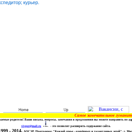
кспедитор; курьер.
Самое замечательное гуманитарн
жаемые родители! Ваши письма, вопросы, замечания и предложения вы можете направить по адр
vivgor@mail.ru
- это позволит расширить содержание сайта.
999 - 2014.
АОСЭР, Программа:
"Каждой семье - одарённых и талантливых детей",
г. Мос