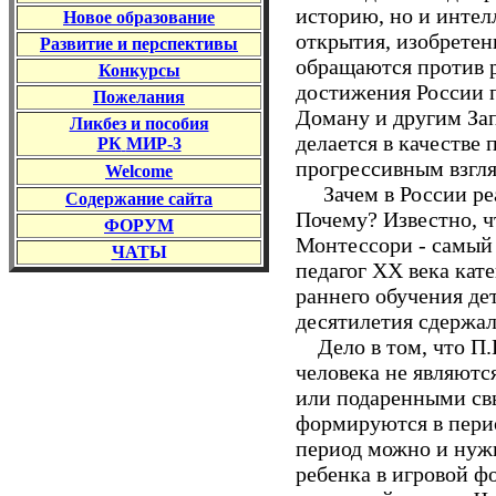
историю, но и интел
Новое образование
открытия, изобретен
Развитие и перспективы
обращаются против р
Конкурс
ы
достижения России 
Пожелания
Доману и другим Зап
Ликбез и пособия
делается в качестве
РК
МИР-3
прогрессивным взгля
Welcome
Зачем в России реа
Содержание
сайта
Почему? Известно, ч
ФОРУМ
Монтессори - самый
ЧАТ
Ы
педагог
XX
века кат
раннего обучения дет
десятилетия сдержал
Дело в том, что П.В
человека не являютс
или подаренными св
формируются в перио
период можно и нужн
ребенка в игровой ф