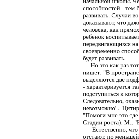
начальной школы. Ч
способностей - тем 
развивать. Случаи в
доказывают, что даж
человека, как прямох
ребенок воспитывает
передвигающихся на 
своевременно способ
будет развивать.
Но это как раз тот
пишет: "В пространс
выделяются две подф
- характеризуется т
подступиться к кото
Следовательно, оказ
невозможно". Цитир
"Помоги мне это сде
Стадии роста). М., "К
Естественно, что т
отстают, по меньшей