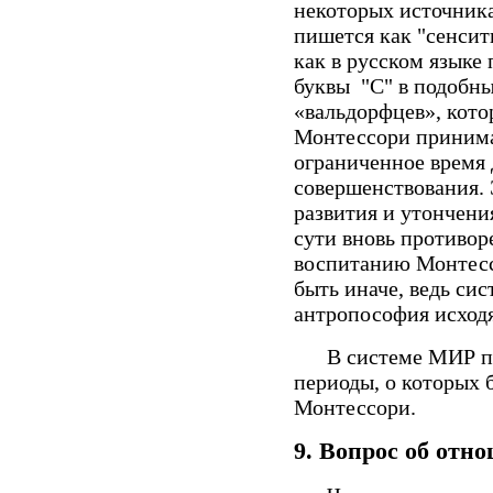
некоторых источник
пишется как "сенсити
как в русском языке
буквы "С" в подобны
«вальдорфцев», кото
Монтессори принимае
ограниченное время 
совершенствования. 
развития и утончени
сути вновь противор
воспитанию Монтесс
быть иначе, ведь си
антропософия исходя
В системе МИР пер
периоды, о которых 
Монтессори.
9.
Вопрос об отно