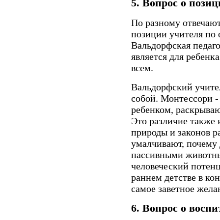
5.
Вопрос о позиц
По разному отвечают
позиции учителя по 
Вальдорфская педаго
является для ребенк
всем.
Вальдорфский учител
собой. Монтессори - 
ребенком, раскрыва
Это различие также 
природы и законов р
умалчивают, почему
пассивными животны
человеческий потенц
раннем детстве в кон
самое заветное желан
6.
Вопрос о воспи