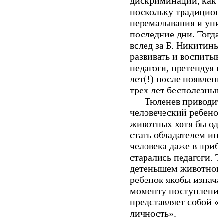
дискриминации, как
поскольку традицион
перемалывания и ун
последние дни. Тогд
вслед за Б. Никитин
развивать и воспиты
педагоги, претендуя
лет
(!)
после появлен
трех лет бесполезны
Тюленев приводи
человеческий ребен
животных хотя бы оди
стать обладателем и
человека даже в приб
старались педагоги.
Т
детенышем животно
ребенок якобы изнач
моменту поступления
представляет собой
личность».