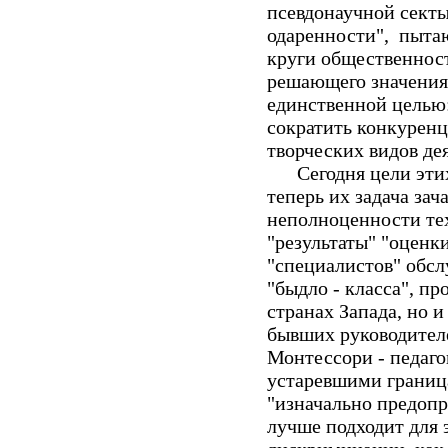
псевдонаучной секты
одаренности", пыта
круги общественнос
решающего значения 
единственной целью:
сократить конкуренц
творческих видов де
Сегодня цели этих 
теперь их задача зач
неполноценности тех
"результаты" "оценки
"специалистов" обс
"быдло - класса", п
странах Запада, но 
бывших руководител
Монтессори - педаго
устаревшими граница
"изначально предопр
лучше подходит для 