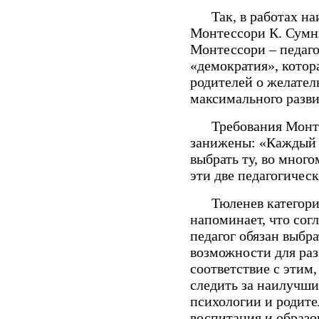
Так, в работах наи
Монтессори К. Сумни
Монтессори – педаго
«демократия», котор
родителей о желател
максимального разви
Требования Монтесс
занижены: «Каждый п
выбрать ту, во мног
эти две педагогичес
Тюленев категориче
напоминает, что сог
педагог обязан выбр
возможности для раз
соответствие с этим
следить за наилучш
психологии и родите
воспитания и образо