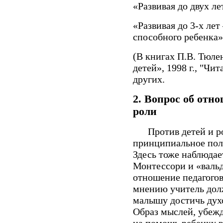
«Развивая до двух ле
«Развивая до 3-х ле
способного ребенка»
(В книгах П.В. Тюле
детей», 1998 г., "Чит
других.
2.
Вопрос об отно
роли
Против детей и род
принципиальное пол
Здесь тоже наблюдае
Монтессори и «вальд
отношение педагогов
мнению учитель дол
малышу достичь духо
Образ мыслей, убежд
на помощь ребенку в