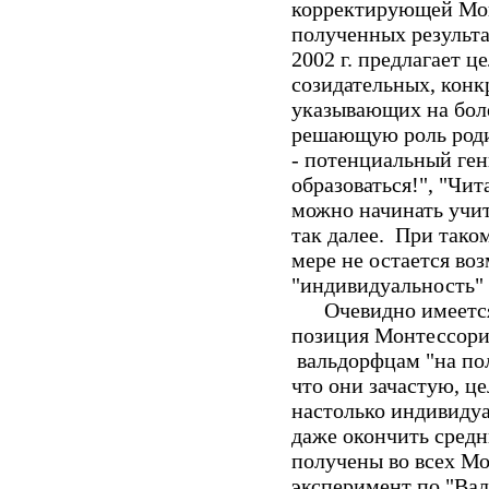
корректирующей Мон
полученных результа
2002 г. предлагает 
созидательных, конк
указывающих на бол
решающую роль роди
- потенциальный ген
образоваться!", "Чита
можно начинать учит
так далее. При тако
мере не остается во
"индивидуальность" 
Очевидно имеется в
позиция Монтессори 
вальдорфцам "на пол
что они зачастую, ц
настолько индивидуа
даже окончить средн
получены во всех Мо
эксперимент по "Вал