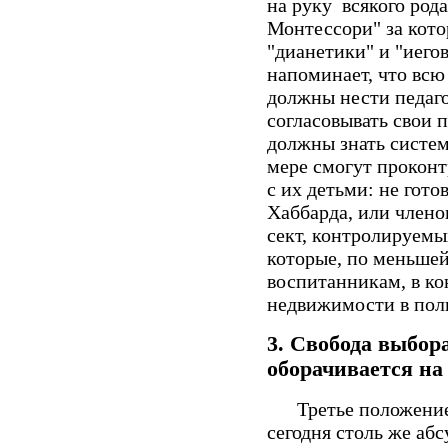
на руку всякого рода
Монтессори" за кото
"дианетики" и "иего
напоминает, что всю
должны нести педаго
согласовывать свои 
должны знать систем
мере смогут проконт
с их детьми: не гото
Хаббарда, или члено
сект, контролируемы
которые, по меньше
воспитанникам, в ко
недвижимости в поль
3.
Свобода выбора
оборачивается на
Третье положение 
сегодня
столь же абс