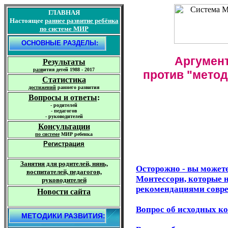
ГЛАВНАЯ
Настоящее
раннее
развитие
ребёнка
по системе МИР
О
СНОВНЫЕ РАЗДЕЛЫ:
Аргумен
Результаты
р
азв
ития детей 1988 - 2017
против "метод
Статистика
достижений
раннего развития
Вопросы и ответы
:
-
родителей
-
педагогов
-
руководителей
Консультации
по
системе
МИР ребенка
Регистрация
Занятия для родителей
, нянь,
Осторожно - вы может
воспитателей, педагогов,
Монтессори, которые 
руководителей
рекомендациями совр
Новости сайта
Вопрос об исходных к
МЕТОДИКИ РАЗВИТИЯ: