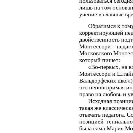
пользоваться сегодн
лишь на том основан
учение в славные в
Обратимся к тому, 
корректирующей пед
двойственность под
Монтессори – педаго
Московского Монтес
который пишет:
«Во-первых, на воп
Монтессори и Штайн
Вальдорфских школ) 
это неповторимая и
право на любовь и 
Исходная позиция "
такая же классическ
отвечать педагога. 
позицией гениальног
была сама Мария Мон