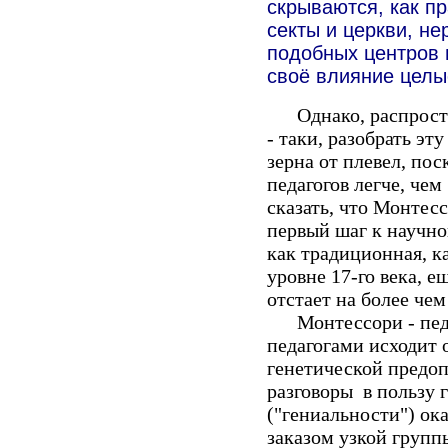
скрываются, как п
секты и церкви, н
подобных центров 
своё влияние целы
Однако, распростра
- таки, разобрать эт
зерна от плевел, по
педагогов легче, че
сказать, что Монтесс
первый шаг к научной
как традиционная, к
уровне 17-го века, е
отстает на более чем
Монтессори - педа
педагогами исходит 
генетической предоп
разговоры
в пользу 
("гениальности") ок
заказом узкой групп