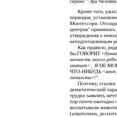
серию: "Эра Человек
Кроме того, ужаса
периодов
, установле
Монтессори
. Отсюд
центров" принимать д
утверждения о невоз
неподготовленным реб
Как правило, родит
бы ГОВОРИТ <
дума
личность моего ребе
хватит>
, Я НЕ М
ЧТО-НИБУДЬ <
иное
личности
>!".
Поэтому, ссылки на
демагогический хара
трудно заявлять нечт
пор почти ежегодно
воспитывали животн
(алкоголики, деспоты