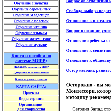
Вопрос об отношении к
Обучение
с зачатия
Обучение беременных
Свобода выбора педаго
Обучение младенцев
Отношение к интелле
Обучение
с пеленок
Обучение
чтению
Вопрос о позиции учи
Обучение
языкам
Обучение математике
Отношения ребенка с 
Обучение музыке
Отношение к сензитив
Книги
и пособия
по
Отношение к обществу
системе МИРР
:
Пособия,
комплекты МИРР
Обзор методик раннег
Здоровье и закаливание
Классы
раннего развития
Осторожно - вы мо
КАРТА САЙТА:
Монтессори, котор
Проекты
методику рекомен
Виды сервиса
Организации
Сегодня Запад стре
для творчества