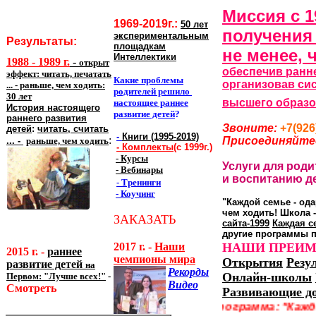
Миссия с 1
1969-2019г.:
50 лет
получения
экспериментальным
Результаты:
площадкам
не менее, ч
Интеллектики
1988 - 1989 г.
-
открыт
о
беспечив ранне
эффект: читать,
печатать
Какие проблемы
организовав си
... - раньше, чем ходить:
родителей решило
30 лет
высшего образов
н
астоящее раннее
История настоящего
развитие детей
?
раннего развития
Звоните:
+7
(926
детей
:
читать, считать
-
Книги (1995-2019)
:
Присоединяйте
... -
раньше, чем ходить
-
Комплекты
(с 1999г.)
- Курсы
Услуги для роди
- Вебинары
и воспитанию дет
- Тренинги
- Коучинг
"Каждой семье - ода
чем ходить! Школа -
ЗАКАЗАТЬ
сайта-1999
Каждая с
другие программы 
2017 г. -
Наши
НАШИ ПРЕИМ
2015 г. -
раннее
чемпионы мира
Открытия
Резу
развитие детей
на
Рекорды
Онлайн-школы
Первом: "Лучше всех!"
-
Видео
Смотреть
Развивающие д
Программа: "Кажд