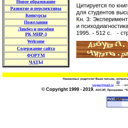
Новое образование
Цитируется по книг
Развитие и перспективы
для студентов высш
Конкурс
ы
Кн. 3: Эксперимен
Пожелания
и психодиагностик
Ликбез и пособия
1995. - 512 с. - стр
РК
МИР-3
Welcome
Содержание
сайта
ФОРУМ
ЧАТ
Ы
Сам
Уважаемые родители! Ваши письма, вопросы
vivgor@mail.ru
- эт
© Copyright 1999 - 2019.
АОСЭР, Программа:
"К