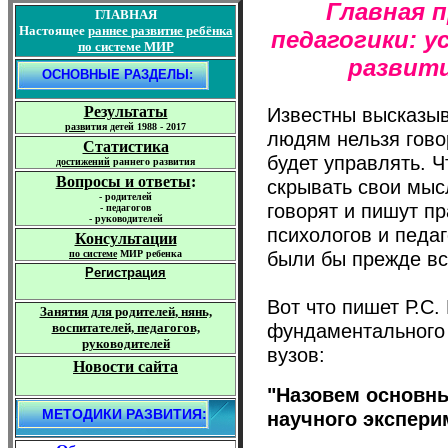
Главная 
ГЛАВНАЯ
Настоящее
раннее
развитие
ребёнка
педагогики: у
по системе МИР
развити
О
СНОВНЫЕ РАЗДЕЛЫ:
Результаты
Известны высказыв
р
азв
ития детей 1988 - 2017
людям нельзя гово
Статистика
будет управлять. Ч
достижений
раннего развития
Вопросы и ответы
:
скрывать свои мыс
-
родителей
говорят и пишут пр
-
педагогов
-
руководителей
психологов и педа
Консультации
были бы прежде вс
по
системе
МИР ребенка
Регистрация
Вот что пишет Р.С
Занятия для родителей
, нянь,
фундаментального 
воспитателей, педагогов,
руководителей
вузов:
Новости сайта
"Назовем основны
МЕТОДИКИ РАЗВИТИЯ:
научного экспери