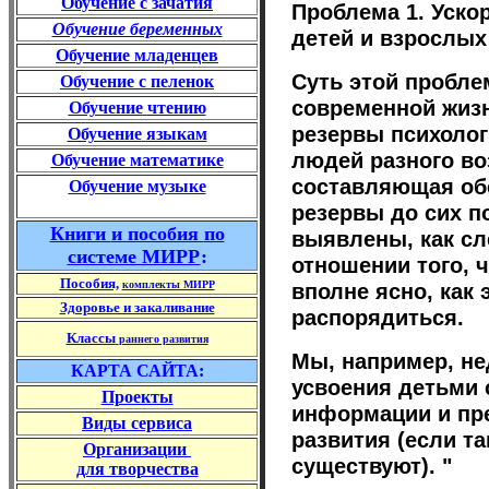
Обучение
с зачатия
Проблема 1. Уско
Обучение беременных
детей и взрослых
Обучение младенцев
Суть этой пробле
Обучение
с пеленок
современной жизн
Обучение
чтению
резервы психолог
Обучение
языкам
людей разного воз
Обучение математике
составляющая об
Обучение музыке
резервы до сих п
Книги
и пособия
по
выявлены, как сл
системе МИРР
:
отношении того, 
Пособия,
комплекты МИРР
вполне ясно, как
Здоровье и закаливание
распорядиться.
Классы
раннего развития
Мы, например, н
КАРТА САЙТА:
усвоения детьми
Проекты
информации и пр
Виды сервиса
развития (если т
Организации
существуют). "
для творчества