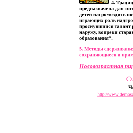
4. Традиц
предназначена для тог
детей нагромоздить п
играющих роль надгро
проснувшийся талант р
наружу, вопреки стар
образования".
5.
Методы сдерживания
сохраняющиеся и прим
Половозрастная пир
С
Ч
http://www.demosc