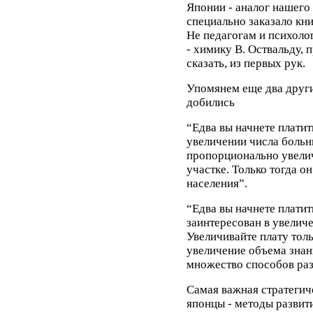
Японии - аналог нашего
специально заказало кн
Не педагогам и психоло
- химику В. Оствальду,
сказать, из первых рук.
Упомянем еще два друг
добились
“Едва вы начнете платит
увеличении числа больн
пропорционально увели
участке. Только тогда о
населения”.
“Едва вы начнете платит
заинтересован в увеличе
Увеличивайте плату тол
увеличение объема знани
множество способов раз
Самая важная стратегич
японцы - методы развит