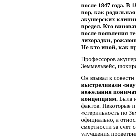
после 1847 года. В 1
пор, как родильная
акушерских клиник
предел. Кто виноват
после появления т
лихорадки, рожаю
Не кто иной, как п
Профессоров акушер
Земмельвейс, шокиро
Он взывал к совести
выстреливали «нау
нежелания понимат
концепциям.
Была и
фактов. Некоторые п
«стерильность по Зе
официально, а относ
смертности за счет 
улучшения проветрив