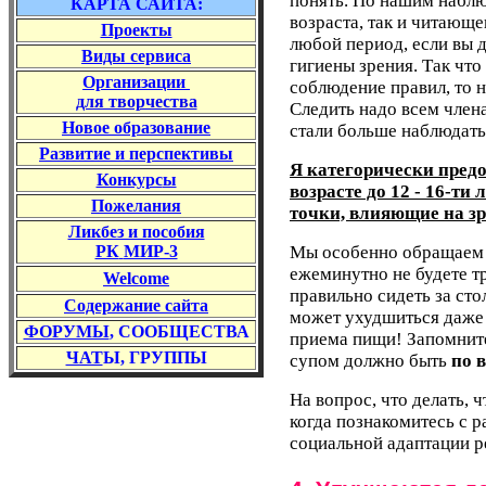
понять. По нашим наблю
КАРТА САЙТА:
возраста, так и читающе
Проекты
любой период, если вы 
Виды сервиса
гигиены зрения. Так что
Организации
соблюдение правил, то н
для творчества
Следить надо всем член
Новое образование
стали больше наблюдать 
Развитие и перспективы
Я категорически пред
Конкурс
ы
возрасте до 12 - 16-ти
Пожелания
точки, влияющие на зр
Ликбез и пособия
РК
МИР-3
Мы особенно обращаем в
ежеминутно не будете тр
Welcome
правильно сидеть за стол
Содержание
сайта
может ухудшиться даже 
ФОРУМЫ
, СООБЩЕСТВА
приема пищи! Запомните:
ЧАТ
Ы, ГРУППЫ
супом должно быть
по 
На вопрос, что делать, 
когда познакомитесь с р
социальной адаптации р