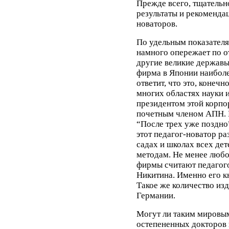
Прежде всего, тщатель
результаты и рекоменда
новаторов.
По удельным показателя
намного опережает по 
другие великие державы.
фирма в Японии наиболее
ответит, что это, конеч
многих областях науки и
президентом этой корпо
почетным членом АПН. В
“После трех уже поздно
этот педагог-новатор ра
садах и школах всех де
методам. Не менее любоп
фирмы считают педагого
Никитина. Именно его к
Такое же количество из
Германии.
Могут ли таким мировы
остепененных докторов