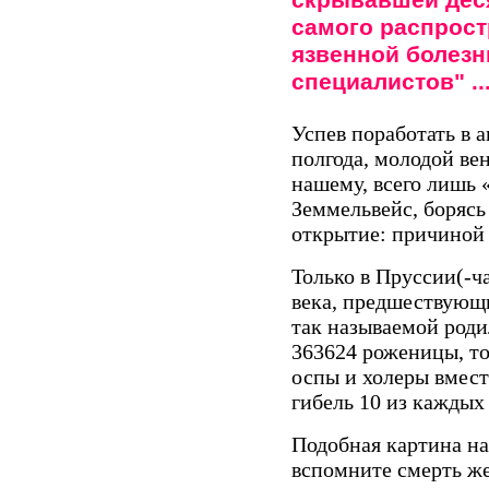
скрывавшей дес
самого распрост
язвенной болезн
специалистов" .
Успев поработать в 
полгода, молодой ве
нашему, всего лишь 
Земмельвейс, борясь
открытие: причиной
Только в Пруссии(-ч
века, предшествующи
так называемой роди
363624 роженицы, то 
оспы и холеры вместе
гибель 10 из каждых
Подобная картина на
вспомните смерть ж