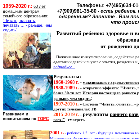
Телефоны: +7(495)634-01
1959-2020 г.:
60 лет
+7(909)981-35-80
- есть ребенок
домашним центрам
семейного образования
:
одаренным? Звоните - Вам по
"Читать, плавать,
что проис
печатать ... - раньше, чем
ходить"
Развитый ребенок: здоровье и 
образов
от рождения до
Пожизненное консультирование, содействие ра
адаптации детей и внуков с зачатия, рождения и д
подробнее...
Результаты:
1960-1968 г.
-
максимальное художественное
1988-1989 г.
-
открытию эффекта: "Читать, пе
более 30-ти лет
.
История настоящего раннего р
:
раньше, чем ходить
1997
-2010
г.
-
Система "Читать, считать... -
других телеканалах ТВ
Развиваем и
2015-201
9
г.
-
результаты
раннего разв
воспитываем по
ТОРС
всех!"
- смотреть
2001 г.
-
ребенок 1,5 лет - будущая чемпионка ми
Менделеева, Атлас мира, знает столицы стран, сл