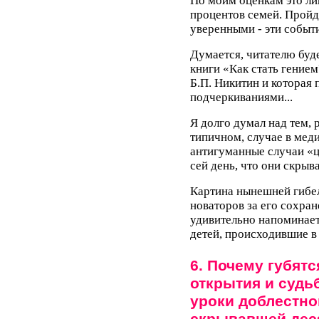
По моим оценкам это ли
процентов семей. Пройд
уверенными - эти событ
Думается, читателю буд
книги «Как стать гение
Б.П. Никитин и которая
подчеркиваниями...
Я долго думал над тем, 
типичном, случае в меди
антигуманные случаи «
сей день, что они скрыв
Картина нынешней гибел
новаторов за его сохран
удивительно напоминает
детей, происходившие в 
6. Почему губят
открытия и судь
уроки доблестно