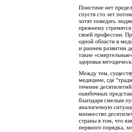
Поистине нет предел
спустя сто лет пото
хотят поведать людя
прежнему стремятся
своей профессии. Пра
одной области в мед
и раннем развитии д
такие «смертельные»
здоровья методическ
Между тем, существу
медицине, где "трад
течение десятилетий
ошибочных представл
благодаря смелым пу
аналогичную ситуац
множество десятилет
страны в том, что я
нервного порядка, х