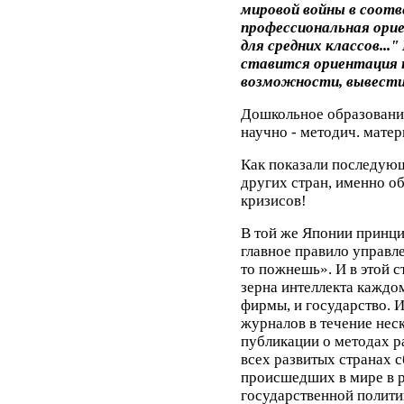
мировой войны в соотв
профессиональная ори
для средних классов...
ставится ориентация н
возможности, вывести
Дошкольное образовани
научно - методич. матер
Как показали последующ
других стран, именно о
кризисов!
В той же Японии принци
главное правило управл
то пожнешь». И в этой с
зерна интеллекта кажд
фирмы, и государство. 
журналов в течение нес
публикации о методах р
всех развитых странах 
происшедших в мире в р
государственной политик