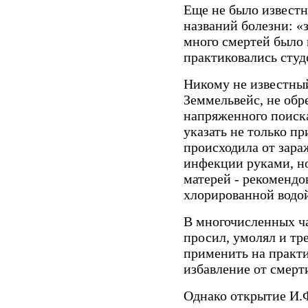
Еще не было извест
названий болезни: «
много смертей было 
практиковались студ
Никому не известный
Земмельвейс, не обр
напряженного поиска
указать не только п
происходила от зара
инфекции руками, н
матерей - рекомендо
хлорированной водо
В многочисленных ч
просил, умолял и тре
применить на практ
избавление от смерт
Однако открытие И.Ф