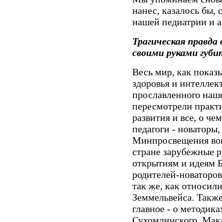
нанес, казалось бы,
нашей педиатрии и а
Трагическая правд
своими руками губи
Весь мир, как показ
здоровья и интеллек
прославленного наше
пересмотрели практ
развития и все, о че
педагоги - новаторы
Минпросвещения вош
стране зарубежные р
открытиям и идеям Б
родителей-новаторов
так же, как относил
Земмельвейса. Также
главное - о методик
Сухомлинского, Мака