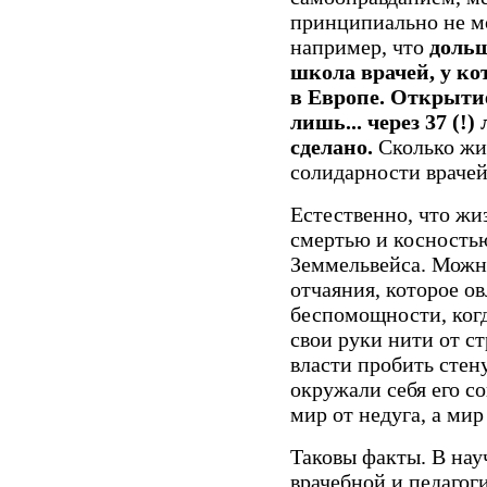
принципиально не мо
например, что
дольш
школа врачей, у к
в Европе. Открыти
лишь... через 37 (!)
сделано.
Сколько жи
солидарности врачей
Естественно, что жи
смертью и косностью
Земмельвейса. Можно
отчаяния, которое ов
беспомощности, когда
свои руки нити от ст
власти пробить стен
окружали себя его с
мир от недуга, а мир
Таковы факты. В на
врачебной и педагог