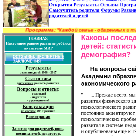
Открытия
Результаты
Отзывы
Прогр
Самоучитель родителя
Форумы
Разви
родителей и детей
Программа: "Каждой семье - одар
Каковы послед
ГЛАВНАЯ
Настоящее
раннее
развитие
ребёнка
детей: статист
по системе МИР
демография?
О
СТЗЫВЫ, ЭКСПЕРТНЫЕ
ЗАКЛЮЧЕНИЯ
Результаты
На вопросы сайт
р
азв
ития детей 1988 - 2017
Академии образов
Статистика
экономического р
достижений
раннего развития
Вопросы и ответы
:
-
родителей
" ... Прежде всего, м
-
педагогов
развития физического з
-
руководителей
Консультации
психологического развит
по
системе
МИР ребенка
постоянно акцентируют 
Регистрация
психологических пробл
развития в системе пед
Занятия для родителей
, нянь,
и опубликованы ещё к 1
воспитателей, педагогов,