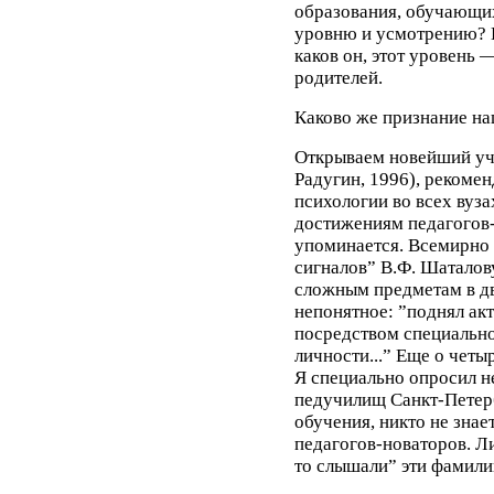
образования, обучающих
уровню и усмотрению? В
каков он, этот уровень
родителей.
Каково же признание на
Открываем новейший уче
Радугин, 1996), рекоме
психологии во всех вуза
достижениям педагогов-
упоминается. Всемирно
сигналов” В.Ф. Шатало
сложным предметам в дв
непонятное: ”поднял ак
посредством специально
личности...” Еще о четы
Я специально опросил н
педучилищ Санкт-Петерб
обучения, никто не знае
педагогов-новаторов. Ли
то слышали” эти фамили