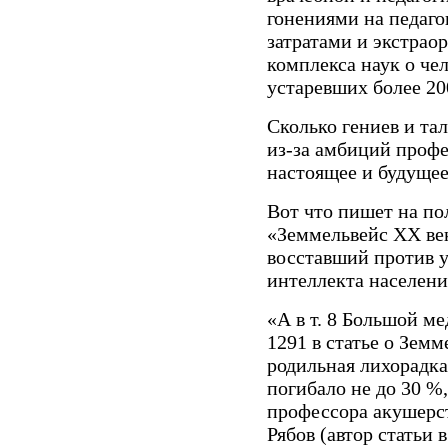
гонениями на педаго
затратами и экстрао
комплекса наук о че
устаревших более 20
Сколько гениев и тал
из-за амбиций профе
настоящее и будущее
Вот что пишет на по
«Земмельвейс ХХ век
восставший против у
интеллекта населени
«А в т. 8 Большой м
1291 в статье о Земм
родильная лихорадка
погибало не до 30 %,
профессора акушерств
Рябов (автор статьи 