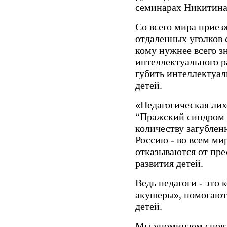
семинарах Никитина 
Со всего мира приез
отдаленных уголков с
кому нужнее всего з
интеллектуального р
губить интеллектуал
детей.
«Педагогическая лих
“Пражский синдром 
количеству загублен
Россию - во всем ми
отказываются от пр
развития детей.
Ведь педагоги - это 
акушеры», помогают 
детей.
Мы упоминаем снова