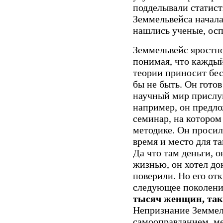
подделывали статист
Земмельвейса начала
нашлись ученые, ос
Земмельвейс яростно
понимая, что каждый
теории приносит бе
бы не быть. Он готов
научный мир прислу
например, он предло
семинар, на котором
методике. Он просил
время и место для та
Да что там деньги, о
жизнью, он хотел до
поверили. Но его о
следующее поколени
тысяч женщин, так
Непризнание Земмел
самооправданием, м