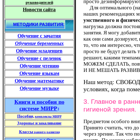
просто дезинформируют
руководителей
Для оптимального (наи
Новости сайта
наших рекомендациях м
умственного и физиче
МЕТОДИКИ РАЗВИТИЯ:
нагрузка должна постоя
занятия. Я могу добавит
Обучение
с зачатия
как они сами дозируют,
Обучение беременных
то, что им интересно, ч
Обучение младенцев
просто не будут делать 
решают, какими темпам
Обучение
с пеленок
МОЖЕМ СДЕЛАТЬ, по
Обучение
чтению
И НЕ МЕШАТЬ РАЗВИ
Обучение
языкам
Обучение математике
Наш метод: СВОБО
Обучение музыке
условиях, когда пом
3. Главное в ранн
Книги
и пособия
по
системе МИРР
:
гигиеной зрения.
Пособия,
комплекты МИРР
Предметом особого вним
Здоровье и закаливание
Принято считать, что д
Классы
раннего развития
через зрение. Так что п