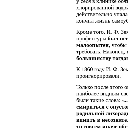
у себя в клинике об
хлорированной водой
действительно упала,
кончил жизнь самоу
Кроме того, И. Ф. З
профессуры
был неи
малоопытен,
чтобы у
требовать. Наконец,
большинству тогда
К 1860 году И. Ф. Зе
проигнорировали.
Только после этого 
наиболее видным св
были такие слова:
«.
смириться с опуст
родильной лихорадк
винить в несознат
то совсем иначе обс